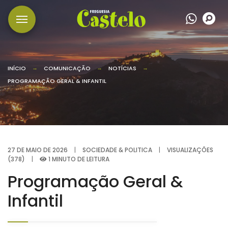
Wha
P
INÍCIO
COMUNICAÇÃO
NOTÍCIAS
PROGRAMAÇÃO GERAL & INFANTIL
27 DE MAIO DE 2026
|
SOCIEDADE & POLITICA
|
VISUALIZAÇÕES
(378)
|
1 MINUTO DE LEITURA
Programação Geral &
Infantil