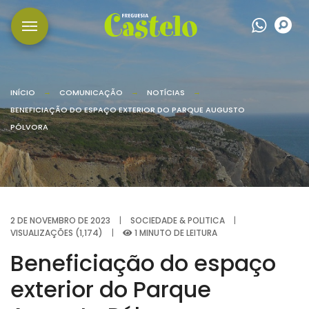
Wha
P
INÍCIO
COMUNICAÇÃO
NOTÍCIAS
BENEFICIAÇÃO DO ESPAÇO EXTERIOR DO PARQUE AUGUSTO
PÓLVORA
2 DE NOVEMBRO DE 2023
|
SOCIEDADE & POLITICA
|
VISUALIZAÇÕES (1,174)
|
1 MINUTO DE LEITURA
Beneficiação do espaço
exterior do Parque