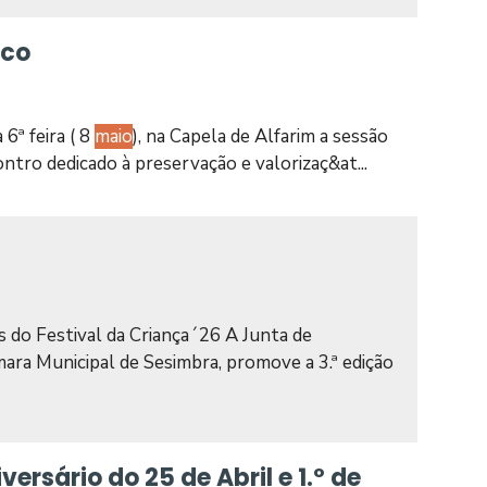
eco
6ª feira ( 8
maio
), na Capela de Alfarim a sessão
tro dedicado à preservação e valorizaç&at...
 do Festival da Criança´26 A Junta de
ara Municipal de Sesimbra, promove a 3.ª edição
rsário do 25 de Abril e 1.º de