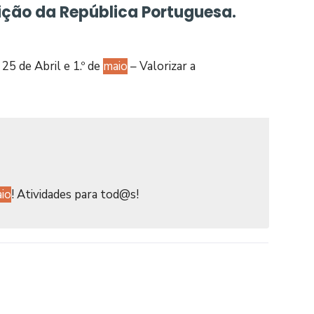
uição da República Portuguesa.
5 de Abril e 1.º de
maio
– Valorizar a
io
! Atividades para tod@s!