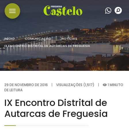
Wha
P
INÍCIO
COMUNICAÇÃO
NOTÍCIAS
IX ENCONTRO DISTRITAL DE AUTARCAS DE FREGUESIA
29 DE NOVEMBRO DE 2016
|
VISUALIZAÇÕES (1,517)
|
1 MINUTO
DE LEITURA
IX Encontro Distrital de
Autarcas de Freguesia