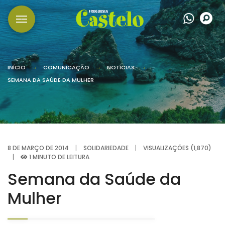
Wha
P
INÍCIO
COMUNICAÇÃO
NOTÍCIAS
SEMANA DA SAÚDE DA MULHER
8 DE MARÇO DE 2014
|
SOLIDARIEDADE
|
VISUALIZAÇÕES (1,870)
|
1 MINUTO DE LEITURA
Semana da Saúde da
Mulher