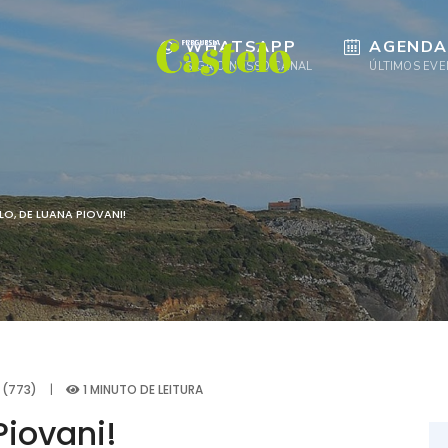
WHATSAPP
AGENDA
SIGA O NOSSO CANAL
ÚLTIMOS EV
O, DE LUANA PIOVANI!
 (773)
|
1 MINUTO DE LEITURA
iovani!