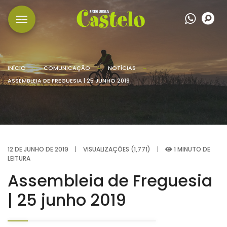
Wha
P
INÍCIO
COMUNICAÇÃO
NOTÍCIAS
ASSEMBLEIA DE FREGUESIA | 25 JUNHO 2019
12 DE JUNHO DE 2019
|
VISUALIZAÇÕES (1,771)
|
1 MINUTO DE
LEITURA
Assembleia de Freguesia
| 25 junho 2019