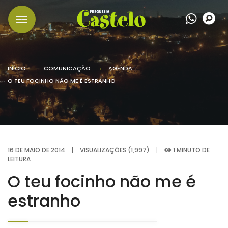
Wha
P
INÍCIO
COMUNICAÇÃO
AGENDA
O TEU FOCINHO NÃO ME É ESTRANHO
16 DE MAIO DE 2014
|
VISUALIZAÇÕES (1,997)
|
1 MINUTO DE
LEITURA
O teu focinho não me é
estranho