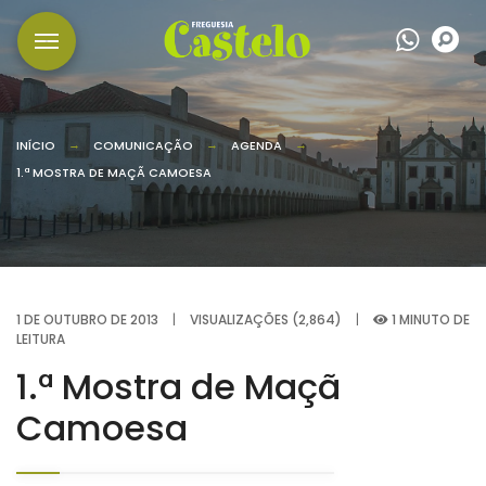
Wha
P
INÍCIO
COMUNICAÇÃO
AGENDA
1.ª MOSTRA DE MAÇÃ CAMOESA
1 DE OUTUBRO DE 2013
|
VISUALIZAÇÕES (2,864)
|
1 MINUTO DE
LEITURA
1.ª Mostra de Maçã
Camoesa