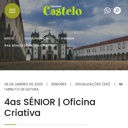
Wha
P
INÍCIO
COMUNICAÇÃO
AGENDA
4AS SÉNIOR | OFICINA CRIATIVA
26 DE JANEIRO DE 2025
|
SENIORES
|
VISUALIZAÇÕES (310)
|
1 MINUTO DE LEITURA
4as SÉNIOR | Oficina
Criativa