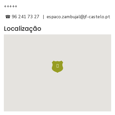
+++++
☎ 96 241 73 27 | espaco.zambujal@jf-castelo.pt
Localização