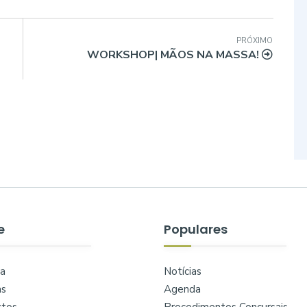
PRÓXIMO
WORKSHOP| MÃOS NA MASSA!
e
Populares
a
Notícias
as
Agenda
ctos
Procedimentos Concursais