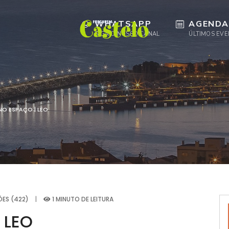
WHATSAPP
AGENDA
SIGA O NOSSO CANAL
ÚLTIMOS EV
NO ESPAÇO | LEO
ÕES (422)
|
1 MINUTO DE LEITURA
 LEO