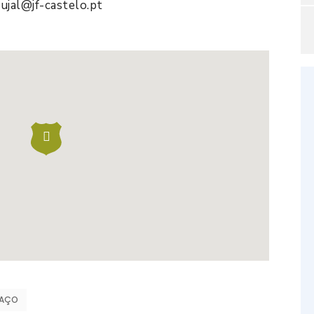
ujal@jf-castelo.pt
PAÇO