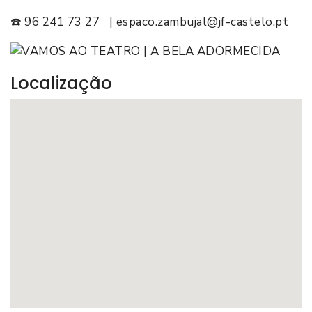
☎️ 96 241 73 27 | espaco.zambujal@jf-castelo.pt
Localização