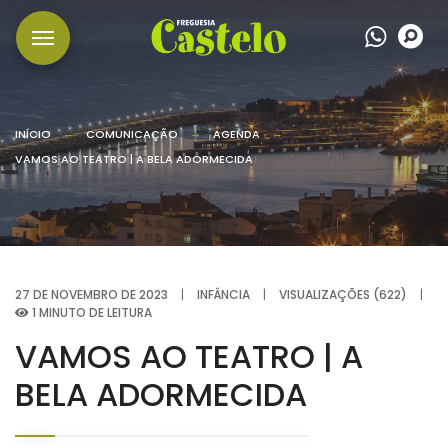
Wha
P
INÍCIO
COMUNICAÇÃO
AGENDA
VAMOS AO TEATRO | A BELA ADORMECIDA
27 DE NOVEMBRO DE 2023
|
INFÂNCIA
|
VISUALIZAÇÕES (622)
|
1 MINUTO DE LEITURA
VAMOS AO TEATRO | A
BELA ADORMECIDA