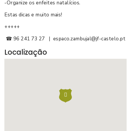
-Organize os enfeites natalícios.
Estas dicas e muito mais!
+++++
☎ 96 241 73 27 | espaco.zambujal@jf-castelo.pt
Localização