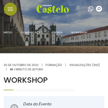
Wha
P
INÍCIO
COMUNICAÇÃO
AGENDA
WORKSHOP
20 DE OUTUBRO DE 2022
|
FORMAÇÃO
|
VISUALIZAÇÕES (392)
|
1 MINUTO DE LEITURA
WORKSHOP
Data do Evento