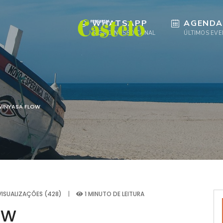
WHATSAPP
AGENDA
SIGA O NOSSO CANAL
ÚLTIMOS EV
VINYASA FLOW
VISUALIZAÇÕES (428)
|
1 MINUTO DE LEITURA
OW