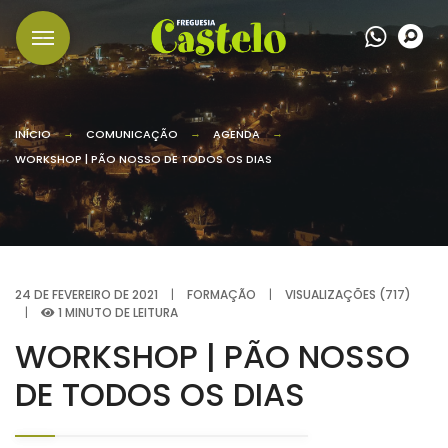
Wha
P
INÍCIO
COMUNICAÇÃO
AGENDA
WORKSHOP | PÃO NOSSO DE TODOS OS DIAS
24 DE FEVEREIRO DE 2021
|
FORMAÇÃO
|
VISUALIZAÇÕES (717)
|
1 MINUTO DE LEITURA
WORKSHOP | PÃO NOSSO
DE TODOS OS DIAS