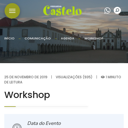
Wha
P
INÍCIO
COMUNICAÇÃO
AGENDA
WORKSHOP
25 DE NOVEMBRO DE 2019
|
VISUALIZAÇÕES (935)
|
1 MINUTO
DE LEITURA
Workshop
Data do Evento