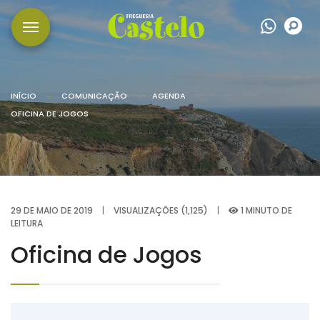
Wha
P
INÍCIO
COMUNICAÇÃO
AGENDA
OFICINA DE JOGOS
29 DE MAIO DE 2019
|
VISUALIZAÇÕES (1,125)
|
1 MINUTO DE
LEITURA
Oficina de Jogos