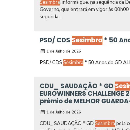
Sesimbra
, informa que, na sequência da D
Governo, que entrará em vigor às 00h00 
segunda-...
PSD/ CDS
Sesimbra
* 50 An
1 de Julho de 2026
PSD/ CDS
Sesimbra
* 50 Anos do GD A
CDU_ SAUDAÇÃO * GD
Ses
EUROWINNERS CHALLENGE 202
prémio de MELHOR GUARDA
1 de Julho de 2026
CDU_ SAUDAÇÃO * GD
Sesimbra
pela 