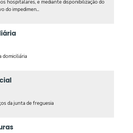
s hospitalares, e mediante disponibilização do
 do impedimen...
iária
 domiciliária
cial
ços da junta de freguesia
uras