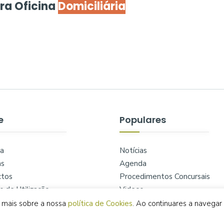
ra Oficina
Domiciliária
e
Populares
a
Notícias
as
Agenda
ctos
Procedimentos Concursais
 de Utilização
Videos
ca de Privacidade
Regulamentos
be mais sobre a nossa
política de Cookies
. Ao continuares a navegar n